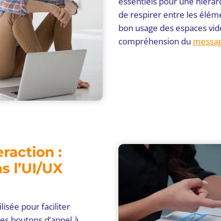
essentiels pour une hiérar
de respirer entre les élém
bon usage des espaces vides
compréhension du
messa
eraction :
s l’UI/UX
lisée pour faciliter
 les boutons d’appel à