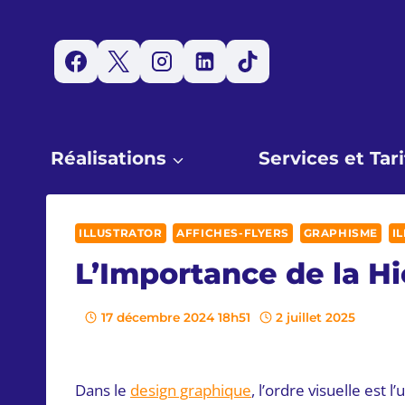
Aller
au
contenu
Réalisations
Services et Tari
ILLUSTRATOR
AFFICHES-FLYERS
GRAPHISME
I
L’Importance de la Hi
17 décembre 2024 18h51
2 juillet 2025
Dans le
design graphique
, l’ordre visuelle est 