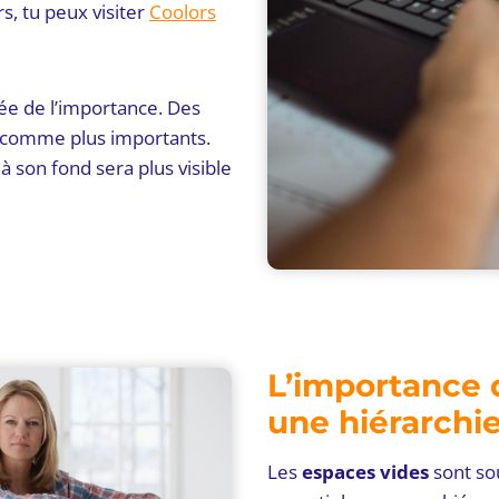
s, tu peux visiter
Coolors
ée de l’importance. Des
s comme plus importants.
 son fond sera plus visible
L’importance 
une hiérarchie
Les
espaces vides
sont sou