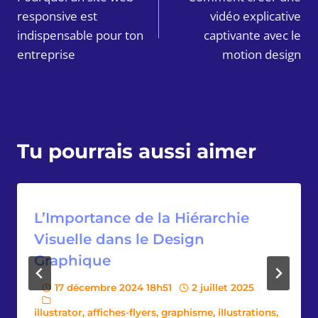
de
responsive est
vidéo explicative
l’article
indispensable pour ton
captivante avec le
entreprise
motion design
Tu pourrais aussi aimer
L’Importance de la Hiérarchie
Visuelle dans le Design
Graphique
17 décembre 2024 18h51
2 juillet 2025
illustrator
,
affiches-flyers
,
graphisme
,
illustrations
,