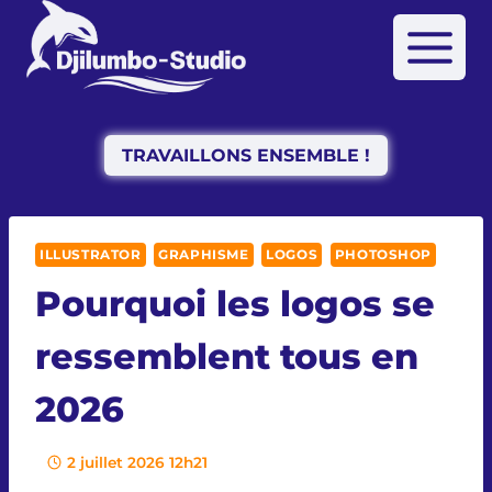
Aller
au
contenu
TRAVAILLONS ENSEMBLE !
ILLUSTRATOR
GRAPHISME
LOGOS
PHOTOSHOP
Pourquoi les logos se
ressemblent tous en
2026
2 juillet 2026 12h21