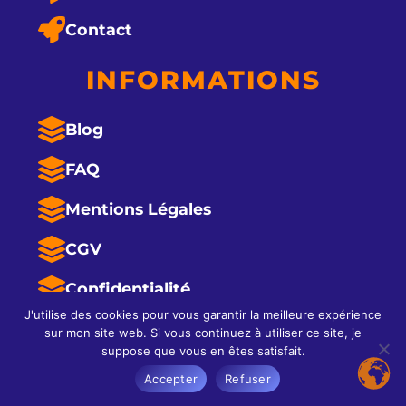
Contact
INFORMATIONS
Blog
FAQ
Mentions Légales
CGV
Confidentialité
J'utilise des cookies pour vous garantir la meilleure expérience
sur mon site web. Si vous continuez à utiliser ce site, je
suppose que vous en êtes satisfait.
© 2024 Djilumbo-Studio, tout droit réservés.
Accepter
Refuser