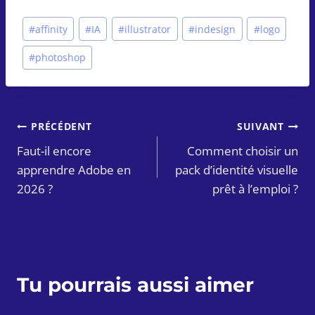
Étiquettes
#
affinity
#
IA
#
illustrator
#
indesign
#
logo
de
#
photoshop
la
publication :
Navigation
PRÉCÉDENT
SUIVANT
Faut-il encore
Comment choisir un
de
apprendre Adobe en
pack d’identité visuelle
l’article
2026 ?
prêt à l’emploi ?
Tu pourrais aussi aimer